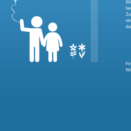
Wi
be
Zu
ei
du
Fi
Wi