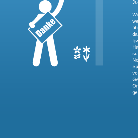
Ju
Wi
we
üb
da
Ij
Ha
sc
Ne
Sp
vo
Ge
Or
ge