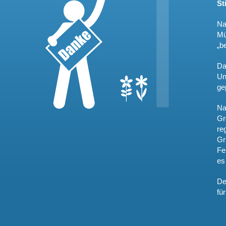
St
Na
Mü
„b
Da
Un
ge
Na
Gr
re
Gr
Fe
es
De
fü