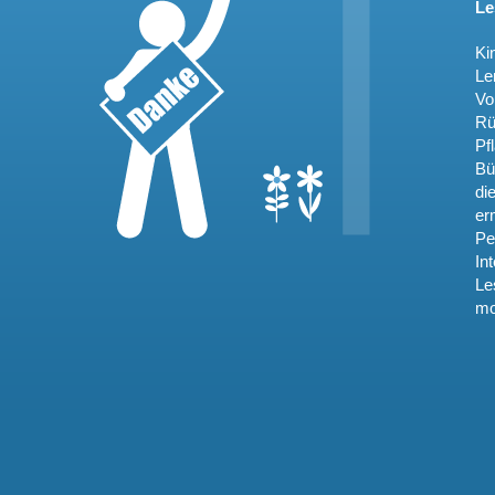
Le
Ki
Le
Vo
Rü
Pf
Bü
di
e
Pe
In
Le
mo